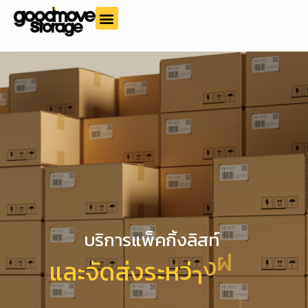
บริการแพ็คกิ้งลิสท์
ฝ
ง
แ
ล
ะ
จ
ด
ส
ง
ร
ะ
ห
ว
า
ก
า