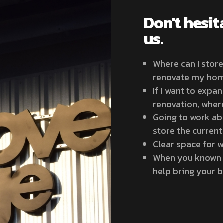
Don't hesit
us.
Where can I stor
renovate my ho
If I want to expa
renovation, wher
Going to work ab
store the current
Clear space for w
When you known o
help bring your b