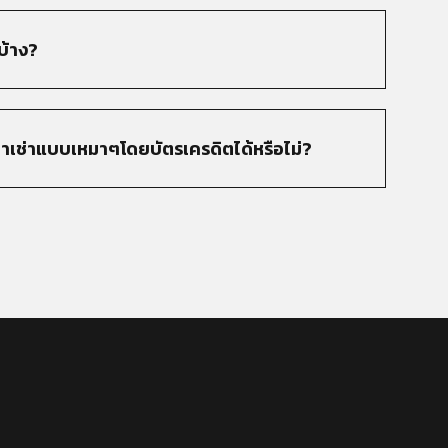
บ้าง?
าเช่าแบบเหมาๆโดยบัตรเครดิตได้หรือไม่?